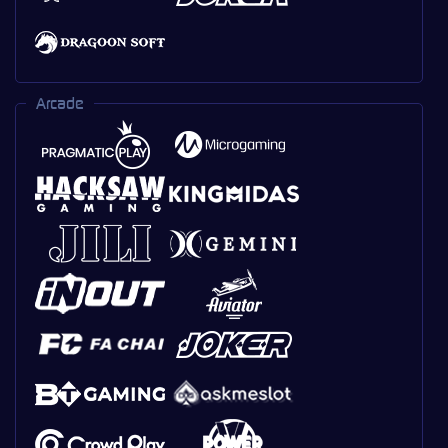
Arcade