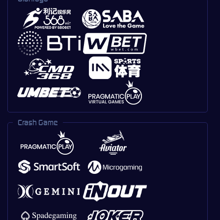
Crash Game