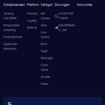
Kebijaksanaan
Platform
Kategori
Dukungan
Komunitas
Tentang
Promosi
Hot
+6397526
GACOR88
Games
75945
Loyalty
Responsible
Slots
GACOR88AS
Referral
Gambling
LI_bot
Live
Pusat Bantuan
Casino
Syarat dan
Race
Ketentuan
Togel
Olahraga
Crash
Game
Arcade
Poker