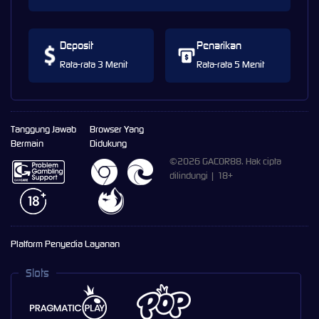
Deposit
Penarikan
Rata-rata 3 Menit
Rata-rata 5 Menit
Tanggung Jawab
Browser Yang
Bermain
Didukung
©2026 GACOR88. Hak cipta
dilindungi | 18+
Platform Penyedia Layanan
Slots