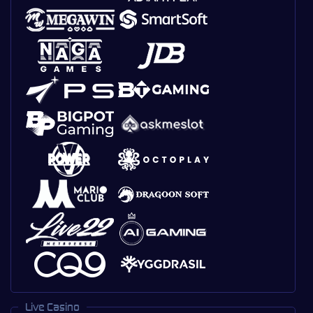
Live Casino