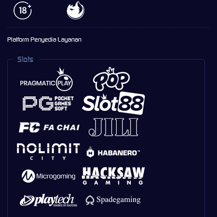
Platform Penyedia Layanan
Slots