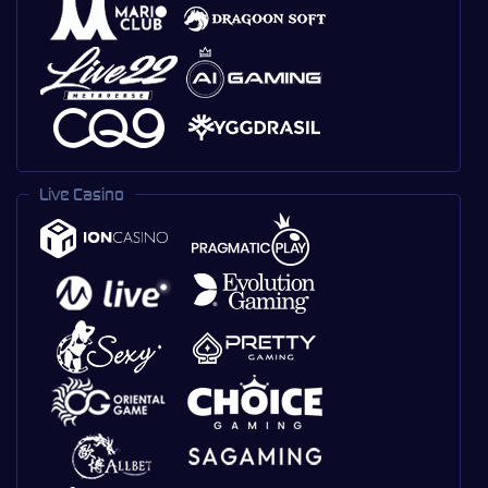
Live Casino