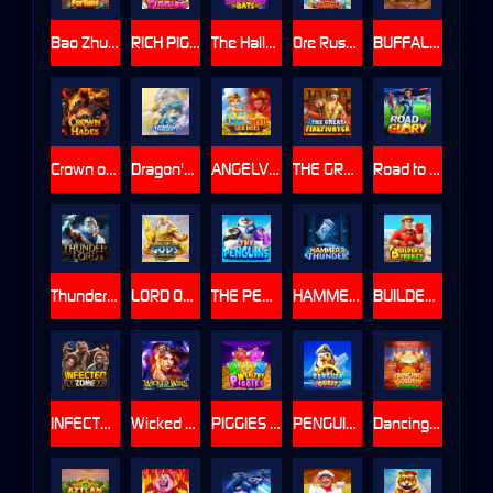
Bao Zhu Fortune
RICH PIGGIES
The Hallowin Bats
Ore Rush: Cart Collector
BUFFALO LEGEND
Crown of Hades
Dragon's Blaze Link
ANGELVSDEVIL SEA DUEL
THE GREAT FIREFIGHTER
Road to Glory
Thunder Lord
LORD OF THE GODS
THE PENGUINS
HAMMER OF THUNDER
BUILDER'S FRENZY
INFECTED ZONE
Wicked Wins: Crystals
PIGGIES WEALTHY ANGELIC
PENGUIN QUEST
Dancing Golden Drums