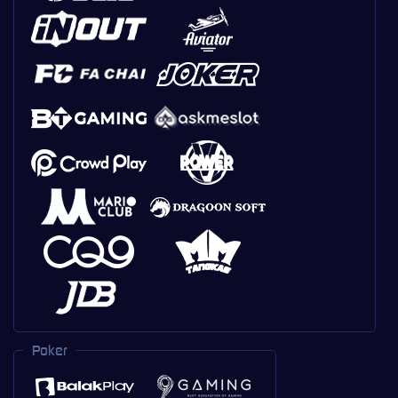
Poker