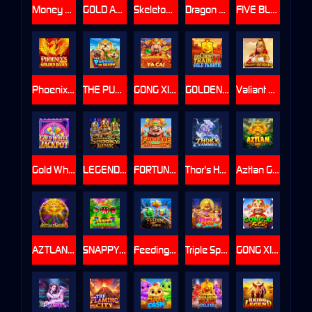
Money Piggies
GOLD AROWANA
Skeleton Thief
Dragon Link Fortune
FIVE BLESSINGS ARRIVE
Phoenix's Golden Basin
THE PUPPIES IN EGYPT
GONG XI FA CAI
GOLDEN TRAIN 2
Valiant of Athena
Gold Wheel Jackpot
LEGEND OF SPOOKY LINK
FORTUNE GOD BLESSING
Thor's Hammer
Aztlan Gems
AZTLAN GEMS2
SNAPPY CARNIVAL
Feeding Time
Triple Spin Xtreme
GONG XI FA CAI