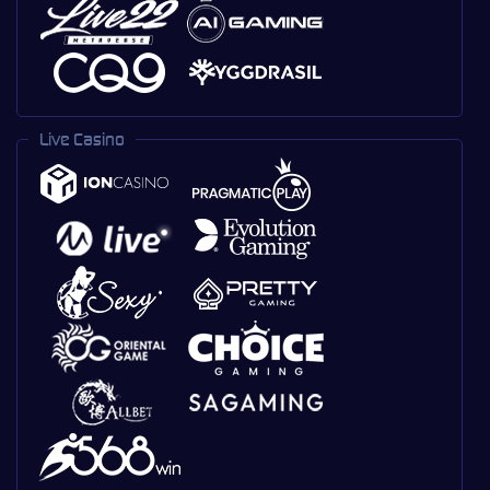
Live Casino