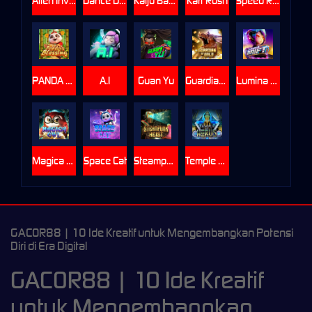
Alien Invasion
Dance Dance Dance
Kaiju Battle
Kart Rush
Speed Runner
PANDA BLESSING
A.I
Guan Yu
Guardian of Gold
Lumina Drift
Magica Owl
Space Cat
Steampunk Heist
Temple of Horus
GACOR88 | 10 Ide Kreatif untuk Mengembangkan Potensi
Diri di Era Digital
GACOR88 | 10 Ide Kreatif
untuk Mengembangkan