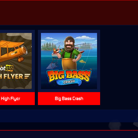
 High Flyer
Big Bass Crash