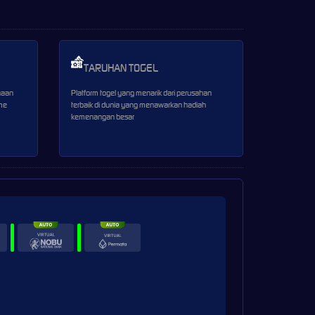
TARUHAN TOGEL
haan
Platform togel yang menarik dari perusahan
ame
terbaik di dunia yang menawarkan hadiah
kemenangan besar