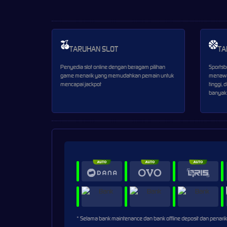
TARUHAN SLOT
TA
Penyedia slot online dengan beragam pilihan
Sportsb
game menarik yang memudahkan pemain untuk
menawar
mencapai jackpot
tinggi,
banyak 
* Selama bank maintenance dan bank offline deposit dan penarik