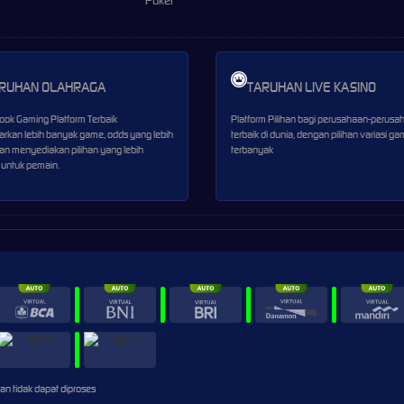
Poker
RUHAN OLAHRAGA
TARUHAN LIVE KASINO
ook Gaming Platform Terbaik
Platform Pilihan bagi perusahaan-perusa
kan lebih banyak game, odds yang lebih
terbaik di dunia, dengan pilihan variasi g
 dan menyediakan pilihan yang lebih
terbanyak
untuk pemain.
an tidak dapat diproses