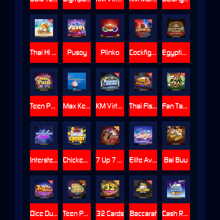
Thai Hi Lo 2
Pusoy
Plinko
Cockfighting Arena
Egyptian Mines
Teen Patti Blitz
Max Keno
KM Virtual Treadmill Racing
Thai Fish Prawn Crab
Fan Tan Classic
Interstellar Run
Chicken Crossy
7 Up 7 Down Rush
Elite Aviator Club
Bai Buu
Dice Duet
Teen Patti
32 Cards
Baccarat
Cash Rocket