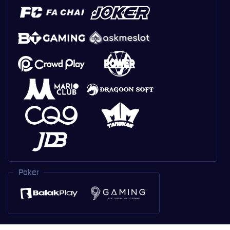
Poker