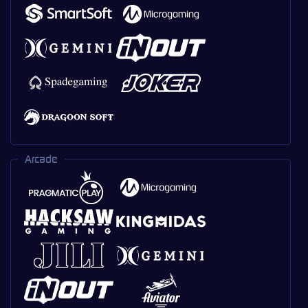
Arcade