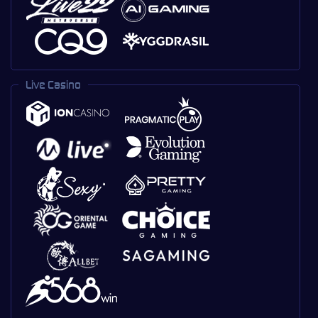
Live Casino