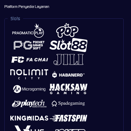
Platform Penyedia Layanan
Slots