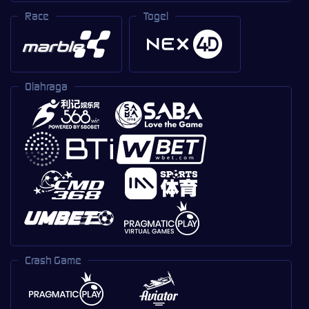
Race
Togel
Olahraga
Crash Game