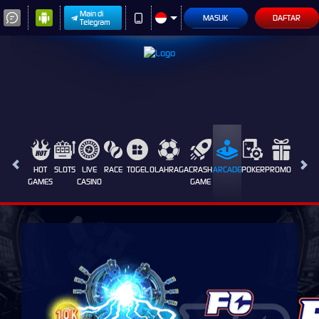
Main di
MASUK
DAFTAR
Telegram
HOT
SLOTS
LIVE
RACE
TOGEL
OLAHRAGA
CRASH
ARCADE
POKER
PROMOSI
GAMES
CASINO
GAME