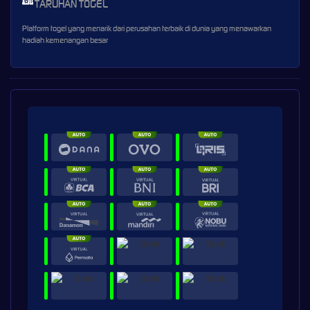
TARUHAN TOGEL
Platform togel yang menarik dari perusahan terbaik di dunia yang menawarkan
hadiah kemenangan besar