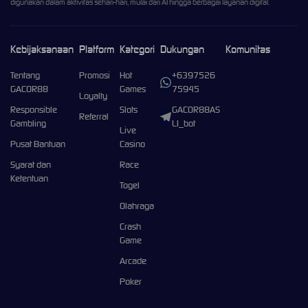
digunakan dalam aktivitas sehari-hari, mulai dari AI hingga berbagai layanan digital.
Kebijaksanaan
Platform
Kategori
Dukungan
Komunitas
Tentang
Promosi
Hot
+6397526
GACOR88
Games
75945
Loyalty
Responsible
Slots
GACOR88AS
Referral
Gambling
LI_bot
Live
Pusat Bantuan
Casino
Syarat dan
Race
Ketentuan
Togel
Olahraga
Crash
Game
Arcade
Poker