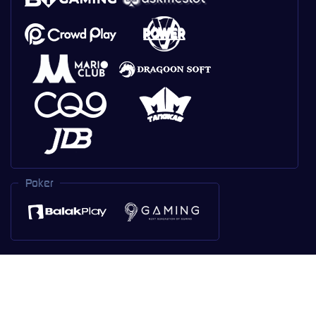
Poker