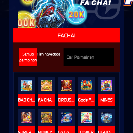
FACHAI
Semua
Fishing
Arcade
permainan
BAO CHUAN FISHING
FA CHAI DOZER
CIRCUS DOZER
Gods Fortune Fishing
MINES
SUPER COLOR GAME
MONEY TREE DOZER
Go Go Rise
TOWER
LIGHTNING BOMB