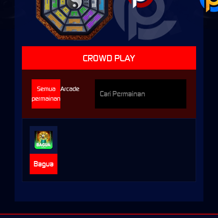
CROWD PLAY
Semua
Arcade
permainan
Bagua