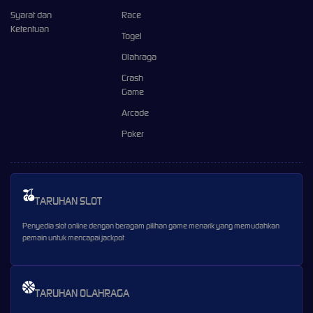
Syarat dan
Race
Ketentuan
Togel
Olahraga
Crash
Game
Arcade
Poker
TARUHAN SLOT
Penyedia slot online dengan beragam pilihan game menarik yang memudahkan
pemain untuk mencapai jackpot
TARUHAN OLAHRAGA