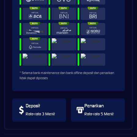
* Selama bank maintenance dan bank offline deposit dan penarikan
tidak dapat diproses
Deposit
Penarikan
Rata-rata 3 Menit
Rata-rata 5 Menit